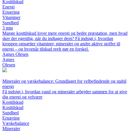
Kosttilskud
Energi
Ernæring
Vitaminer
Sundhed
3 min
Mange kosttilskud lover mere energi og bedre præstation, men hvad
sker der egentlig, når du indtager dem? Få indsigt i, hvordan
kroppen omsætter vitaminer, mineraler og andre aktive stoffer til
energi – og hvornår tilskud reelt gør en forskel.
Agnes Olesen
Agnes
Olesen
Mineraler og væskebalance: Grundlaget for velbefindende og stabil
energi
Få indsigt i, hvordan vand og mineraler arbejder sammen for at give
dig energi og velvære
Kosttilskud
Kosttilskud
Sundhed
Ernæring
Væskebalance
Mineraler