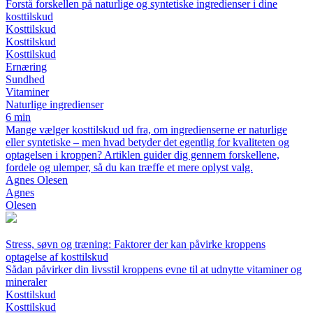
Forstå forskellen på naturlige og syntetiske ingredienser i dine
kosttilskud
Kosttilskud
Kosttilskud
Kosttilskud
Ernæring
Sundhed
Vitaminer
Naturlige ingredienser
6 min
Mange vælger kosttilskud ud fra, om ingredienserne er naturlige
eller syntetiske – men hvad betyder det egentlig for kvaliteten og
optagelsen i kroppen? Artiklen guider dig gennem forskellene,
fordele og ulemper, så du kan træffe et mere oplyst valg.
Agnes Olesen
Agnes
Olesen
Stress, søvn og træning: Faktorer der kan påvirke kroppens
optagelse af kosttilskud
Sådan påvirker din livsstil kroppens evne til at udnytte vitaminer og
mineraler
Kosttilskud
Kosttilskud