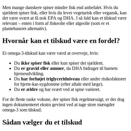
Men mange danskere spiser mindre fisk end anbefalet. Hvis du
sjældent spiser fisk, eller hvis du lever vegetarisk eller vegansk, kan
det være svært at få nok EPA og DHA. I så fald kan et tilskud være
relevant – enten i form af fiskeolie eller algeolie (som er et
plantebaseret alternativ).
Hvornår kan et tilskud være en fordel?
Et omega-3-tilskud kan være værd at overveje, hvis:
Du
ikke spiser fisk
eller kun spiser det sjældent.
Du
er gravid eller ammer
, da DHA bidrager til barnets
hjerneudvikling.
Du
har forhøjet triglyceridniveau
eller andre risikofaktorer
for hjerte-kar-sygdomme (efter aftale med læge).
Du
er ældre
og har svært ved at spise varieret.
For de fleste raske voksne, der spiser fisk regelmæssigt, er der dog
ingen dokumenteret ekstra gevinst ved at tage store mængder
omega-3 som tilskud.
Sådan vælger du et tilskud