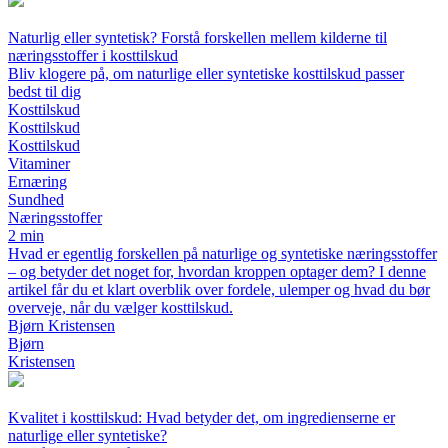
Naturlig eller syntetisk? Forstå forskellen mellem kilderne til
næringsstoffer i kosttilskud
Bliv klogere på, om naturlige eller syntetiske kosttilskud passer
bedst til dig
Kosttilskud
Kosttilskud
Kosttilskud
Vitaminer
Ernæring
Sundhed
Næringsstoffer
2 min
Hvad er egentlig forskellen på naturlige og syntetiske næringsstoffer
– og betyder det noget for, hvordan kroppen optager dem? I denne
artikel får du et klart overblik over fordele, ulemper og hvad du bør
overveje, når du vælger kosttilskud.
Bjørn Kristensen
Bjørn
Kristensen
Kvalitet i kosttilskud: Hvad betyder det, om ingredienserne er
naturlige eller syntetiske?