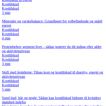
Kosttilskud
Kosttilskud
3 min
Mineraler og væskebalance: Grundlaget for velbefindende og stabil
energi
Kosttilskud
Kosttilskud
4 min
Proteinbehov gennem livet – sådan justerer du dit indtag efter alder
og aktivitetsniveau
Kosttilskud
Kosttilskud
3 min
Skift med årstiderne: Tilpas kost og kosttilskud til dagslys, energi og
aktivitetsniveau
Kosttilskud
Kosttilskud
5 min
Sund hud, hår og negle: Sådan kan kosttilskud bidrage til kvinders
skønhed indefra