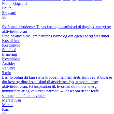
Philip Sjøgaard
Philip
Sjøgaard
Skift med årstiderne: Tilpas kost og kosttilskud til dagslys, energi og
aktivitetsniveau
Find balancen mellem naturens rytme og din egen energi året rundt
Kosttilskud
Kosttilskud
Sundhed
Ernæring
Kosttilskud
Årstider
Velvære
5 min
Lær hvordan du kan støtte kroppen gennem årets skift ved at tilpasse
din kost og dine kosttilskud til årstidernes lys, temperatur og
aktivitetsniveau. Få inspiration til, hvordan du holder energi,
immunforsvar og velvære i harmoni – uanset om det er forår,
sommer, efterår eller vinter.
Merete Kaa
Merete
Kaa