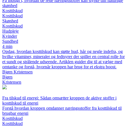
Få indsigt i, hvordan de rette næringsstoffer kan styrke din naturlige
skønhed
Kosttilskud
Kosttilskud
Skønhed
Kosttilskud
Hudpleje
Kvinder
Sundhed
4 min
Opdag, hvordan kosttilskud kan støtte hud, hår og negle indefra, og
hvilke vitaminer, mineraler og fedtsyrer der spiller en central rolle for
et sundt og strålende udseende. Artiklen guider dig til at vælge med
omtanke og forstå, hvornår kroppen har brug for et ekstra boost.
Bjørn Kristensen
Bjørn
Kristensen
Fra tilskud til energi: Sådan omsætter kroppen de aktive stoffer i
kosttilskud til energi
Forstå hvordan kroppen omdanner næringsstoffer fra kosttilskud til
brugbar energi
Kosttilskud
Kosttilskud