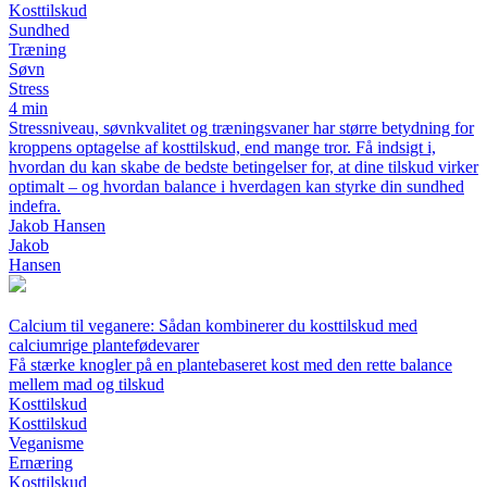
Kosttilskud
Sundhed
Træning
Søvn
Stress
4 min
Stressniveau, søvnkvalitet og træningsvaner har større betydning for
kroppens optagelse af kosttilskud, end mange tror. Få indsigt i,
hvordan du kan skabe de bedste betingelser for, at dine tilskud virker
optimalt – og hvordan balance i hverdagen kan styrke din sundhed
indefra.
Jakob Hansen
Jakob
Hansen
Calcium til veganere: Sådan kombinerer du kosttilskud med
calciumrige plantefødevarer
Få stærke knogler på en plantebaseret kost med den rette balance
mellem mad og tilskud
Kosttilskud
Kosttilskud
Veganisme
Ernæring
Kosttilskud