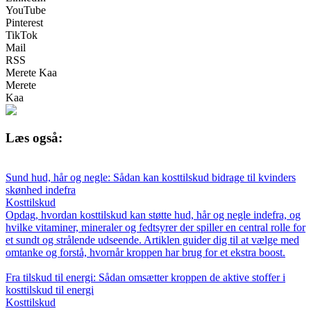
YouTube
Pinterest
TikTok
Mail
RSS
Merete Kaa
Merete
Kaa
Læs også:
Sund hud, hår og negle: Sådan kan kosttilskud bidrage til kvinders
skønhed indefra
Kosttilskud
Opdag, hvordan kosttilskud kan støtte hud, hår og negle indefra, og
hvilke vitaminer, mineraler og fedtsyrer der spiller en central rolle for
et sundt og strålende udseende. Artiklen guider dig til at vælge med
omtanke og forstå, hvornår kroppen har brug for et ekstra boost.
Fra tilskud til energi: Sådan omsætter kroppen de aktive stoffer i
kosttilskud til energi
Kosttilskud