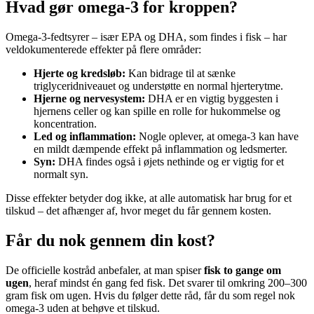
Hvad gør omega-3 for kroppen?
Omega-3-fedtsyrer – især EPA og DHA, som findes i fisk – har
veldokumenterede effekter på flere områder:
Hjerte og kredsløb:
Kan bidrage til at sænke
triglyceridniveauet og understøtte en normal hjerterytme.
Hjerne og nervesystem:
DHA er en vigtig byggesten i
hjernens celler og kan spille en rolle for hukommelse og
koncentration.
Led og inflammation:
Nogle oplever, at omega-3 kan have
en mildt dæmpende effekt på inflammation og ledsmerter.
Syn:
DHA findes også i øjets nethinde og er vigtig for et
normalt syn.
Disse effekter betyder dog ikke, at alle automatisk har brug for et
tilskud – det afhænger af, hvor meget du får gennem kosten.
Får du nok gennem din kost?
De officielle kostråd anbefaler, at man spiser
fisk to gange om
ugen
, heraf mindst én gang fed fisk. Det svarer til omkring 200–300
gram fisk om ugen. Hvis du følger dette råd, får du som regel nok
omega-3 uden at behøve et tilskud.