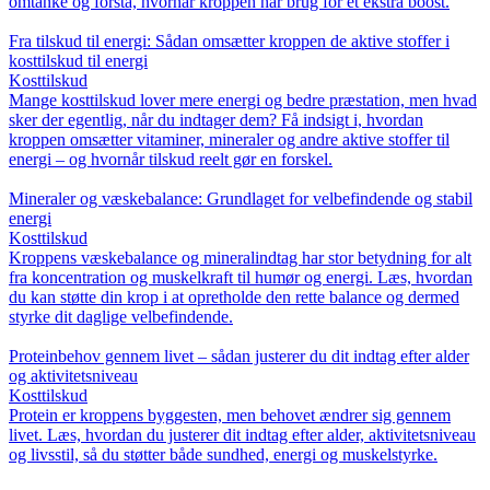
omtanke og forstå, hvornår kroppen har brug for et ekstra boost.
Fra tilskud til energi: Sådan omsætter kroppen de aktive stoffer i
kosttilskud til energi
Kosttilskud
Mange kosttilskud lover mere energi og bedre præstation, men hvad
sker der egentlig, når du indtager dem? Få indsigt i, hvordan
kroppen omsætter vitaminer, mineraler og andre aktive stoffer til
energi – og hvornår tilskud reelt gør en forskel.
Mineraler og væskebalance: Grundlaget for velbefindende og stabil
energi
Kosttilskud
Kroppens væskebalance og mineralindtag har stor betydning for alt
fra koncentration og muskelkraft til humør og energi. Læs, hvordan
du kan støtte din krop i at opretholde den rette balance og dermed
styrke dit daglige velbefindende.
Proteinbehov gennem livet – sådan justerer du dit indtag efter alder
og aktivitetsniveau
Kosttilskud
Protein er kroppens byggesten, men behovet ændrer sig gennem
livet. Læs, hvordan du justerer dit indtag efter alder, aktivitetsniveau
og livsstil, så du støtter både sundhed, energi og muskelstyrke.