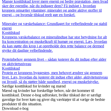
Mange kosttilskud lover mere energi og bedre præstation, men hvad
sker der egentlig, når du indtager dem? Få indsigt i, hvordan
kroppen omsætter vitaminer, mineraler og andre aktive stoffer til
energi – og hvornår tilskud reelt gør en forskel.
Mineraler og væskebalance: Grundlaget for velbefindende og stabil
energi
Kosttilskud
Kroppens væskebalance og mineralindtag har stor betydning for alt
fra koncentration og muskelkraft til humør og energi. Læs, hvordan
du kan støtte din krop i at opretholde den rette balance og dermed
styrke dit daglige velbefindende.
Proteinbehov gennem livet – sådan justerer du dit indtag efter alder
og aktivitetsniveau
Kosttilskud
Protein er kroppens byggesten, men behovet ændrer sig gennem
livet. Læs, hvordan du justerer dit indtag efter alder, aktivitetsniveau
og livsstil, så du støtter både sundhed, energi og muskelstyrke.
Særlige kosttilskud for kvinder og mænd
Mænd og kvinder har forskellige behov, når det kommer til
kosttilskud. Denne e-bog udforsker, hvilke tilskud der er særligt
gavnlige for hver køn og giver dig værktøjer til at vælge de bedste
produkter til din situation.
Download e-bog