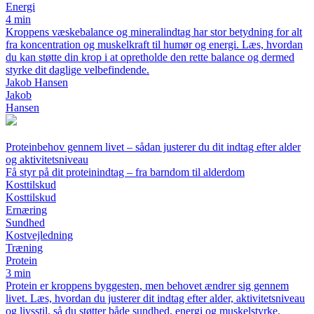
Energi
4 min
Kroppens væskebalance og mineralindtag har stor betydning for alt
fra koncentration og muskelkraft til humør og energi. Læs, hvordan
du kan støtte din krop i at opretholde den rette balance og dermed
styrke dit daglige velbefindende.
Jakob Hansen
Jakob
Hansen
Proteinbehov gennem livet – sådan justerer du dit indtag efter alder
og aktivitetsniveau
Få styr på dit proteinindtag – fra barndom til alderdom
Kosttilskud
Kosttilskud
Ernæring
Sundhed
Kostvejledning
Træning
Protein
3 min
Protein er kroppens byggesten, men behovet ændrer sig gennem
livet. Læs, hvordan du justerer dit indtag efter alder, aktivitetsniveau
og livsstil, så du støtter både sundhed, energi og muskelstyrke.