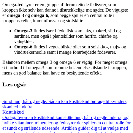
Omega-fedtsyrer er en gruppe af flerumættede fedtsyrer, som
kroppen ikke selv kan danne i tilstrækkelige mængder. De vigtigste
er
omega-3
og
omega-6
, som begge spiller en central rolle i
kroppens celler, immunforsvar og stofskifte.
Omega-3
findes især i fede fisk som laks, makrel, sild og
sardiner, men også i plantekilder som hørfrø, chiafrø og
valnødder.
Omega-6
findes i vegetabilske olier som solsikke-, majs- og
vindruekerneolie samt i mange forarbejdede fødevarer.
Balancen mellem omega-3 og omega-6 er vigtig. For meget omega-
6 i forhold til omega-3 kan fremme betændelsestilstande i kroppen,
mens en god balance kan have en beskyttende effekt.
Læs også:
Sund hud, hår og negle: Sådan kan kosttilskud bidrage til kvinders
skønhed indefra
Kosttilskud
Opdag, hvordan kosttilskud kan støtte hud, hår og negle indefra, og
hvilke vitaminer, mineraler og fedtsyrer der spiller en central rolle for
et sundt og strålende udseende. Artiklen guider dig til at vælge med