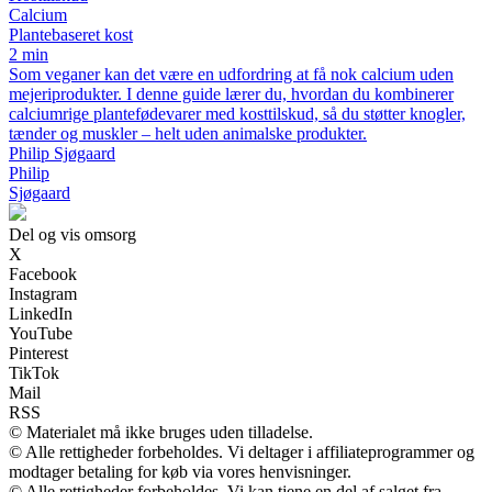
Calcium
Plantebaseret kost
2 min
Som veganer kan det være en udfordring at få nok calcium uden
mejeriprodukter. I denne guide lærer du, hvordan du kombinerer
calciumrige plantefødevarer med kosttilskud, så du støtter knogler,
tænder og muskler – helt uden animalske produkter.
Philip Sjøgaard
Philip
Sjøgaard
Del og vis omsorg
X
Facebook
Instagram
LinkedIn
YouTube
Pinterest
TikTok
Mail
RSS
© Materialet må ikke bruges uden tilladelse.
© Alle rettigheder forbeholdes. Vi deltager i affiliateprogrammer og
modtager betaling for køb via vores henvisninger.
© Alle rettigheder forbeholdes. Vi kan tjene en del af salget fra