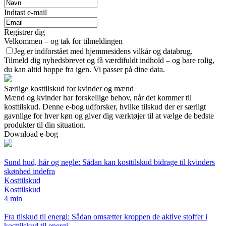
Indtast e-mail
Registrer dig
Velkommen – og tak for tilmeldingen
Jeg er indforstået med hjemmesidens vilkår og databrug.
Tilmeld dig nyhedsbrevet og få værdifuldt indhold – og bare rolig,
du kan altid hoppe fra igen. Vi passer på dine data.
Særlige kosttilskud for kvinder og mænd
Mænd og kvinder har forskellige behov, når det kommer til
kosttilskud. Denne e-bog udforsker, hvilke tilskud der er særligt
gavnlige for hver køn og giver dig værktøjer til at vælge de bedste
produkter til din situation.
Download e-bog
Sund hud, hår og negle: Sådan kan kosttilskud bidrage til kvinders
skønhed indefra
Kosttilskud
Kosttilskud
4 min
Fra tilskud til energi: Sådan omsætter kroppen de aktive stoffer i
kosttilskud til energi