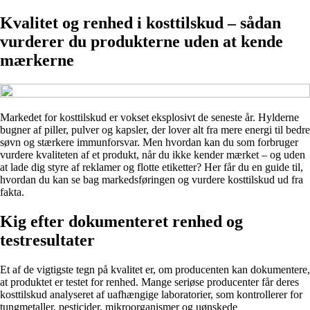
Kvalitet og renhed i kosttilskud – sådan
vurderer du produkterne uden at kende
mærkerne
Markedet for kosttilskud er vokset eksplosivt de seneste år. Hylderne
bugner af piller, pulver og kapsler, der lover alt fra mere energi til bedre
søvn og stærkere immunforsvar. Men hvordan kan du som forbruger
vurdere kvaliteten af et produkt, når du ikke kender mærket – og uden
at lade dig styre af reklamer og flotte etiketter? Her får du en guide til,
hvordan du kan se bag markedsføringen og vurdere kosttilskud ud fra
fakta.
Kig efter dokumenteret renhed og
testresultater
Et af de vigtigste tegn på kvalitet er, om producenten kan dokumentere,
at produktet er testet for renhed. Mange seriøse producenter får deres
kosttilskud analyseret af uafhængige laboratorier, som kontrollerer for
tungmetaller, pesticider, mikroorganismer og uønskede