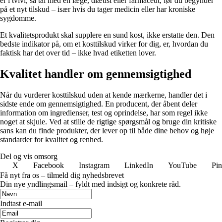
er i tvivl, så tal med en læge, diætist eller farmaceut, før du begynder
på et nyt tilskud – især hvis du tager medicin eller har kroniske
sygdomme.
Et kvalitetsprodukt skal supplere en sund kost, ikke erstatte den. Den
bedste indikator på, om et kosttilskud virker for dig, er, hvordan du
faktisk har det over tid – ikke hvad etiketten lover.
Kvalitet handler om gennemsigtighed
Når du vurderer kosttilskud uden at kende mærkerne, handler det i
sidste ende om gennemsigtighed. En producent, der åbent deler
information om ingredienser, test og oprindelse, har som regel ikke
noget at skjule. Ved at stille de rigtige spørgsmål og bruge din kritiske
sans kan du finde produkter, der lever op til både dine behov og høje
standarder for kvalitet og renhed.
Del og vis omsorg
X
Facebook
Instagram
LinkedIn
YouTube
Pin
Få nyt fra os – tilmeld dig nyhedsbrevet
Din nye yndlingsmail – fyldt med indsigt og konkrete råd.
Indtast e-mail