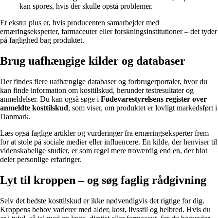
kan spores, hvis der skulle opstå problemer.
Et ekstra plus er, hvis producenten samarbejder med
ernæringseksperter, farmaceuter eller forskningsinstitutioner – det tyder
på faglighed bag produktet.
Brug uafhængige kilder og databaser
Der findes flere uafhængige databaser og forbrugerportaler, hvor du
kan finde information om kosttilskud, herunder testresultater og
anmeldelser. Du kan også søge i
Fødevarestyrelsens register over
anmeldte kosttilskud
, som viser, om produktet er lovligt markedsført i
Danmark.
Læs også faglige artikler og vurderinger fra ernæringseksperter frem
for at stole på sociale medier eller influencere. En kilde, der henviser til
videnskabelige studier, er som regel mere troværdig end en, der blot
deler personlige erfaringer.
Lyt til kroppen – og søg faglig rådgivning
Selv det bedste kosttilskud er ikke nødvendigvis det rigtige for dig.
Kroppens behov varierer med alder, kost, livsstil og helbred. Hvis du