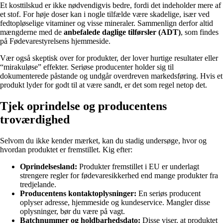
Et kosttilskud er ikke nødvendigvis bedre, fordi det indeholder mere af
et stof. For høje doser kan i nogle tilfælde være skadelige, især ved
fedtopløselige vitaminer og visse mineraler. Sammenlign derfor altid
mængderne med de
anbefalede daglige tilførsler (ADT)
, som findes
på Fødevarestyrelsens hjemmeside.
Vær også skeptisk over for produkter, der lover hurtige resultater eller
“mirakuløse” effekter. Seriøse producenter holder sig til
dokumenterede påstande og undgår overdreven markedsføring. Hvis et
produkt lyder for godt til at være sandt, er det som regel netop det.
Tjek oprindelse og producentens
troværdighed
Selvom du ikke kender mærket, kan du stadig undersøge, hvor og
hvordan produktet er fremstillet. Kig efter:
Oprindelsesland:
Produkter fremstillet i EU er underlagt
strengere regler for fødevaresikkerhed end mange produkter fra
tredjelande.
Producentens kontaktoplysninger:
En seriøs producent
oplyser adresse, hjemmeside og kundeservice. Mangler disse
oplysninger, bør du være på vagt.
Batchnummer og holdbarhedsdato:
Disse viser, at produktet