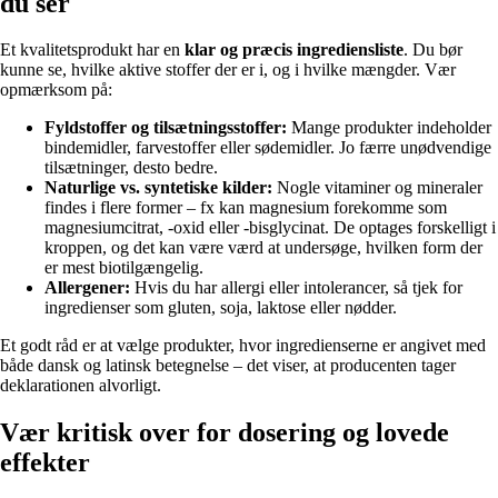
du ser
Et kvalitetsprodukt har en
klar og præcis ingrediensliste
. Du bør
kunne se, hvilke aktive stoffer der er i, og i hvilke mængder. Vær
opmærksom på:
Fyldstoffer og tilsætningsstoffer:
Mange produkter indeholder
bindemidler, farvestoffer eller sødemidler. Jo færre unødvendige
tilsætninger, desto bedre.
Naturlige vs. syntetiske kilder:
Nogle vitaminer og mineraler
findes i flere former – fx kan magnesium forekomme som
magnesiumcitrat, -oxid eller -bisglycinat. De optages forskelligt i
kroppen, og det kan være værd at undersøge, hvilken form der
er mest biotilgængelig.
Allergener:
Hvis du har allergi eller intolerancer, så tjek for
ingredienser som gluten, soja, laktose eller nødder.
Et godt råd er at vælge produkter, hvor ingredienserne er angivet med
både dansk og latinsk betegnelse – det viser, at producenten tager
deklarationen alvorligt.
Vær kritisk over for dosering og lovede
effekter