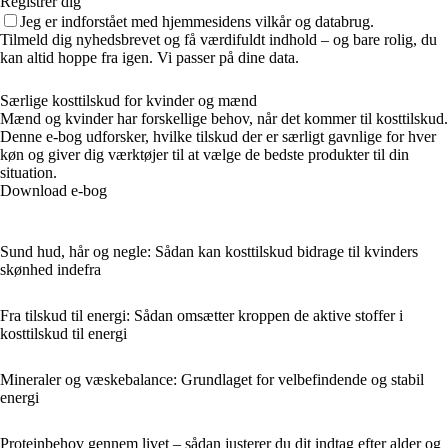
Registrer dig
Jeg er indforstået med hjemmesidens vilkår og databrug.
Tilmeld dig nyhedsbrevet og få værdifuldt indhold – og bare rolig, du
kan altid hoppe fra igen. Vi passer på dine data.
Særlige kosttilskud for kvinder og mænd
Mænd og kvinder har forskellige behov, når det kommer til kosttilskud.
Denne e-bog udforsker, hvilke tilskud der er særligt gavnlige for hver
køn og giver dig værktøjer til at vælge de bedste produkter til din
situation.
Download e-bog
Sund hud, hår og negle: Sådan kan kosttilskud bidrage til kvinders
skønhed indefra
Fra tilskud til energi: Sådan omsætter kroppen de aktive stoffer i
kosttilskud til energi
Mineraler og væskebalance: Grundlaget for velbefindende og stabil
energi
Proteinbehov gennem livet – sådan justerer du dit indtag efter alder og